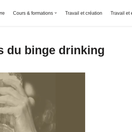
vre
Cours & formations
Travail et création
Travail et 
s du binge drinking