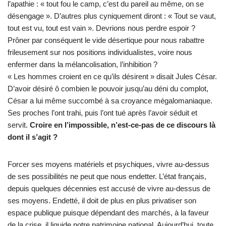
l’apathie : « tout fou le camp, c’est du pareil au même, on se
désengage ». D’autres plus cyniquement diront : « Tout se vaut,
tout est vu, tout est vain ». Devrions nous perdre espoir ?
Prôner par conséquent le vide désertique pour nous rabattre
frileusement sur nos positions individualistes, voire nous
enfermer dans la mélancolisation, l’inhibition ?
« Les hommes croient en ce qu’ils désirent » disait Jules César.
D’avoir désiré ô combien le pouvoir jusqu’au déni du complot,
César a lui même succombé à sa croyance mégalomaniaque.
Ses proches l’ont trahi, puis l’ont tué après l’avoir séduit et
servit.
Croire en l’impossible, n’est-ce-pas de ce discours là
dont il s’agit ?
Forcer ses moyens matériels et psychiques, vivre au-dessus
de ses possibilités ne peut que nous endetter. L’état français,
depuis quelques décennies est accusé de vivre au-dessus de
ses moyens. Endetté, il doit de plus en plus privatiser son
espace publique puisque dépendant des marchés, à la faveur
de la crise, il liquide notre patrimoine national. Aujourd’hui, toute