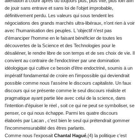
aliénation à courir après du toujours plus, plus vite, plus loin afin
de jouir sans entrave et sans loi de l’objet improbable,
définitivement perdu. Les valeurs qui sous tendent les
négociations des grands marchés ultra-libéraux, n’ont rien à voir
avec l’humanisation des peuples. L ‘objectif n’est pas
d’émanciper l’homme en le faisant bénéficier de toutes les
découvertes de la Science et des Technologies pour le
désaliéner, le rendre libre de son temps et de ses choix de vie. Il
convient au contraire de l’endoctriner par une domination
idéologique qui cultive ce besoin d’être endoctriné, soumis à un
impératif fondamental de croire en l’impossible qui deviendrait
possible comme nous l’assène le discours capitaliste. Un faux
discours qui se présente comme le seul discours réaliste et
pragmatique ayant partie liée avec celui de la science, dans
l’intention d’épuiser le réel , soit ce qui ne peut se symboliser, se
penser, ce qui nous échappe. Parmi les quatre discours
élaborés par Lacan , c’est bien le seul qui prétendrait gommer
l’incommensurabilité des êtres parlants.
Comme nous l’exposait
Chantal Hagué
,(4) la politique c’est