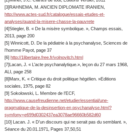
[3]RAHNEMA, M. ANCIEN DIPLOMATE IRANIEN,
http://www.actes-sud.fr/catalogue/essais-etudes-et-
analyses/quand-la-misere-chasse-la-pauvrete
[4]Stiegler, B. « De la misère symbolique. », Champs essais,
2013, page 200
[5] Winnicott, D. De la pédiatrie à la psychanalyse, Sciences de
l’homme Payot, page 37
[6]
http://1libertaire.free.fr/volnovitch.html
[7]Lacan, J. « L’acte psychanalytique.», leçon du 27 mars 1968,
ALI, page 258
[8]Marx, K. « Critique du droit politique hégélien. »Editions
sociales, 1975, page 82
[9] Sokolowski, L. Membre de l’ECF,
http://www.causefreudienne.net/etudier/essential/une-
pragmatique-de-la-desinsertion-en psychanalyse.html?
symfony=e699d0302437ea3078ae96660b582d60
[10] Lacan. J. « D’un discours qui ne serait pas du semblant. »,
Séance du 20.01.1971, Pages 37,50,51