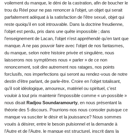
voilement du manque, le déni de la castration, afin de boucher le
trou du Réel pour ne pas renoncer à l’objet, un objet qui serait
parfaitement adéquat à la satisfaction de l’être sexué, objet qui
reste quoiqu’il en soit introuvable. Dans la doctrine freudienne,
l’objet est perdu, pris dans une quête impossible ; dans
l’enseignement de Lacan, l’objet n’est appréhendé qu’en tant que
manque. A ne pas pouvoir faire avec l’objet de nos fantasmes,
du manque, selon notre histoire privée et singulière, nous
laisserons nos symptômes nous « parler » de ce non
renoncement, soit dire autrement nos ratages, nos points
forclusifs, nos imperfections qui seront au rendez-vous de notre
destin d’être parlant, de parle-être. Croire en l’objet totalisant,
qu’il soit idéologique, amoureux, matériel ou spirituel, c’est
vouloir à tout prix maintenir l’impossible comme « un-possible »
nous disait
Radjou Soundaramourty
, en nous présentant la
théorie des 5 discours. Pourrions-nos nous consoler puisque ce
manque va susciter le désir et la jouissance? Nous sommes
voués à désirer, entre le besoin pulsionnel et la demande à
l’Autre et de l’Autre. le manque est structurel, inscrit dans la