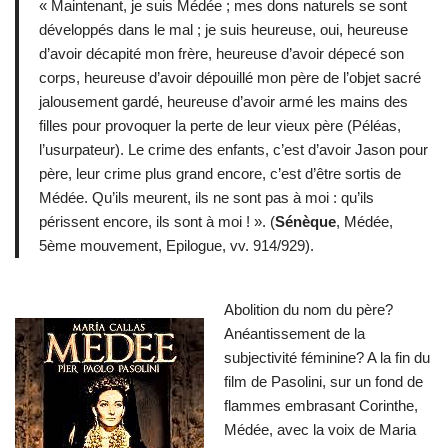
« Maintenant, je suis Médée ; mes dons naturels se sont
développés dans le mal ; je suis heureuse, oui, heureuse
d’avoir décapité mon frère, heureuse d’avoir dépecé son
corps, heureuse d’avoir dépouillé mon père de l’objet sacré
jalousement gardé, heureuse d’avoir armé les mains des
filles pour provoquer la perte de leur vieux père (Péléas,
l’usurpateur). Le crime des enfants, c’est d’avoir Jason pour
père, leur crime plus grand encore, c’est d’être sortis de
Médée. Qu’ils meurent, ils ne sont pas à moi : qu’ils
périssent encore, ils sont à moi ! ». (
Sénèque
, Médée,
5ème mouvement, Epilogue, vv. 914/929).
Abolition du nom du père?
Anéantissement de la
subjectivité féminine? A la fin du
film de Pasolini, sur un fond de
flammes embrasant Corinthe,
Médée, avec la voix de Maria