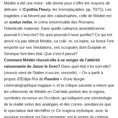
Médée a été une mère : elle donne pour s’offrir les moyens de
détruire. » (
Cynthia Fleury
, les Irremplaçables, pp. 70/71). Les
tragédies s’achèvent par des catastrophes, celle de Médée est
un
scelus nefas
, le crime innommable des Romains,
l’infanticide maternel. Dans quelle catharsis aristotélicienne
pourrait-il s’inscrire? De quoi pourrait-il nous purifier? Ce qui est
arrivé n’a pas détruit Médée, sa colè- re, sa haine, sa fureur l’ont
emporté sur ses hésitations, ses scrupules dont Euripide et
Sénèque font bien état. Que s’est-il passé?
Comment Médée réussit-elle à se venger de l’altérité
raisonnante de Jason le Grec?
Dans quel état s’en sort-elle?
(réussir vient de l’italien
ri-uscire
, ressortir). – On a parlé à
propos d’Œdipe-Roi de
Pasolini
« d’une liturgie
cinématographique tragique », et la critique savante a relevé que
les vêtements de Médée en Colchide portent des in-signes,
symboles inconnus en Occident, qui indiquent une séméiologie
de la réalité selon des analogies et des corres- pondances que
le spectateur doit déchiffrer (« Ce magma stylistique, avec la
musique exotique qui l’accompagne, est le propre du cinéma-