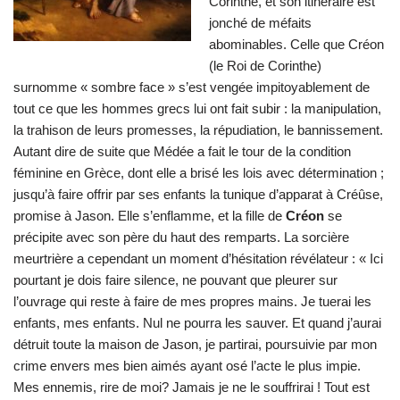
Corinthe, et son itinéraire est
jonché de méfaits
abominables. Celle que Créon
(le Roi de Corinthe)
surnomme « sombre face » s’est vengée impitoyablement de
tout ce que les hommes grecs lui ont fait subir : la manipulation,
la trahison de leurs promesses, la répudiation, le bannissement.
Autant dire de suite que Médée a fait le tour de la condition
féminine en Grèce, dont elle a brisé les lois avec détermination ;
jusqu’à faire offrir par ses enfants la tunique d’apparat à Créûse,
promise à Jason. Elle s’enflamme, et la fille de
Créon
se
précipite avec son père du haut des remparts. La sorcière
meurtrière a cependant un moment d’hésitation révélateur : « Ici
pourtant je dois faire silence, ne pouvant que pleurer sur
l’ouvrage qui reste à faire de mes propres mains. Je tuerai les
enfants, mes enfants. Nul ne pourra les sauver. Et quand j’aurai
détruit toute la maison de Jason, je partirai, poursuivie par mon
crime envers mes bien aimés ayant osé l’acte le plus impie.
Mes ennemis, rire de moi? Jamais je ne le souffrirai ! Tout est