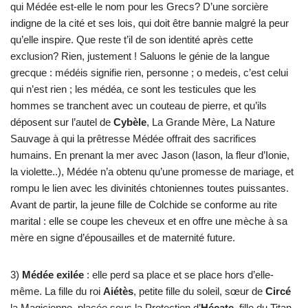
qui Médée est-elle le nom pour les Grecs? D’une sorcière
indigne de la cité et ses lois, qui doit être bannie malgré la peur
qu’elle inspire. Que reste t’il de son identité après cette
exclusion? Rien, justement ! Saluons le génie de la langue
grecque : médéis signifie rien, personne ; o medeis, c’est celui
qui n’est rien ; les médéa, ce sont les testicules que les
hommes se tranchent avec un couteau de pierre, et qu’ils
déposent sur l’autel de
Cybèle
, La Grande Mère, La Nature
Sauvage à qui la prêtresse Médée offrait des sacrifices
humains. En prenant la mer avec Jason (Iason, la fleur d’Ionie,
la violette..), Médée n’a obtenu qu’une promesse de mariage, et
rompu le lien avec les divinités chtoniennes toutes puissantes.
Avant de partir, la jeune fille de Colchide se conforme au rite
marital : elle se coupe les cheveux et en offre une mèche à sa
mère en signe d’épousailles et de maternité future.
3)
Médée exilée
: elle perd sa place et se place hors d’elle-
même. La fille du roi
Aiétès
, petite fille du soleil, sœur de
Circé
la Magicienne, placée sous la Protection d’
Hécate
, fille du Titan