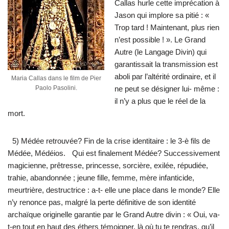
Callas hurle cette imprécation à
Jason qui implore sa pitié : «
Trop tard ! Maintenant, plus rien
n’est possible ! ». Le Grand
Autre (le Langage Divin) qui
garantissait la transmission est
aboli par l’altérité ordinaire, et il
Maria Callas dans le film de Pier
Paolo Pasolini.
ne peut se désigner lui- même :
il n’y a plus que le réel de la
mort.
5) Médée retrouvée? Fin de la crise identitaire : le 3-è fils de
Médée, Médéios. Qui est finalement Médée? Successivement
magicienne, prêtresse, princesse, sorcière, exilée, répudiée,
trahie, abandonnée ; jeune fille, femme, mère infanticide,
meurtrière, destructrice : a-t- elle une place dans le monde? Elle
n’y renonce pas, malgré la perte définitive de son identité
archaïque originelle garantie par le Grand Autre divin : « Oui, va-
t-en tout en haut des éthers témoigner, là où tu te rendras, qu’il