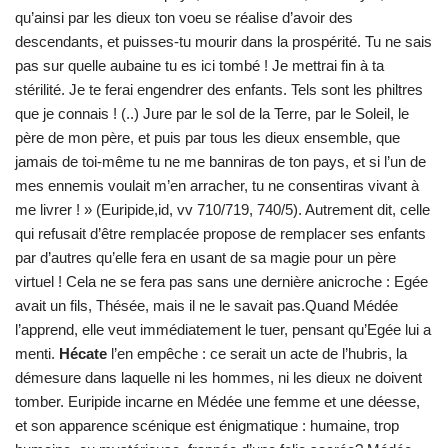
qu’ainsi par les dieux ton voeu se réalise d’avoir des
descendants, et puisses-tu mourir dans la prospérité. Tu ne sais
pas sur quelle aubaine tu es ici tombé ! Je mettrai fin à ta
stérilité. Je te ferai engendrer des enfants. Tels sont les philtres
que je connais ! (..) Jure par le sol de la Terre, par le Soleil, le
père de mon père, et puis par tous les dieux ensemble, que
jamais de toi-même tu ne me banniras de ton pays, et si l’un de
mes ennemis voulait m’en arracher, tu ne consentiras vivant à
me livrer ! » (Euripide,id, vv 710/719, 740/5). Autrement dit, celle
qui refusait d’être remplacée propose de remplacer ses enfants
par d’autres qu’elle fera en usant de sa magie pour un père
virtuel ! Cela ne se fera pas sans une dernière anicroche : Egée
avait un fils, Thésée, mais il ne le savait pas.Quand Médée
l’apprend, elle veut immédiatement le tuer, pensant qu’Egée lui a
menti.
Hécate
l’en empêche : ce serait un acte de l’hubris, la
démesure dans laquelle ni les hommes, ni les dieux ne doivent
tomber. Euripide incarne en Médée une femme et une déesse,
et son apparence scénique est énigmatique : humaine, trop