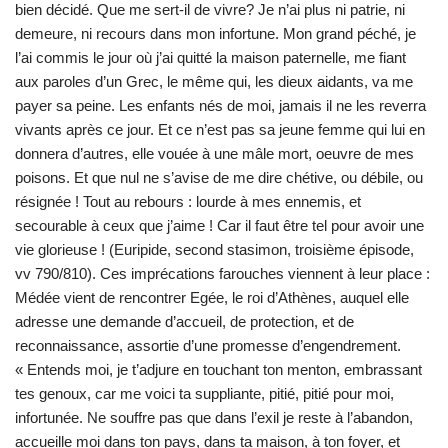
bien décidé. Que me sert-il de vivre? Je n’ai plus ni patrie, ni
demeure, ni recours dans mon infortune. Mon grand péché, je
l’ai commis le jour où j’ai quitté la maison paternelle, me fiant
aux paroles d’un Grec, le même qui, les dieux aidants, va me
payer sa peine. Les enfants nés de moi, jamais il ne les reverra
vivants après ce jour. Et ce n’est pas sa jeune femme qui lui en
donnera d’autres, elle vouée à une mâle mort, oeuvre de mes
poisons. Et que nul ne s’avise de me dire chétive, ou débile, ou
résignée ! Tout au rebours : lourde à mes ennemis, et
secourable à ceux que j’aime ! Car il faut être tel pour avoir une
vie glorieuse ! (Euripide, second stasimon, troisième épisode,
vv 790/810). Ces imprécations farouches viennent à leur place :
Médée vient de rencontrer Egée, le roi d’Athènes, auquel elle
adresse une demande d’accueil, de protection, et de
reconnaissance, assortie d’une promesse d’engendrement.
« Entends moi, je t’adjure en touchant ton menton, embrassant
tes genoux, car me voici ta suppliante, pitié, pitié pour moi,
infortunée. Ne souffre pas que dans l’exil je reste à l’abandon,
accueille moi dans ton pays, dans ta maison, à ton foyer, et