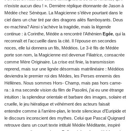
n’existe aucun dieu ! ». Dernière réplique étonnante de Jason à
Médée chez Sénèque. La Magicienne s’élève pourtant dans le
ciel dans un char tiré par des dragons ailés flamboyants. Deus
ex-machina? Ainsi s’achève la tragédie, mais la légende
continue : à Corinthe, Médée a rencontré l’Athénien
Egée
, qui la
reconnaît et l’accueille dans la cité. Il l’épouse en secondes
noces, elle lui donnera un fils, Médéios. Le 3-è fils de Médée
porte son nom, la Magicienne est devenue Filiatrice, consacrée
comme Mère Originaire. La crise est finie, la transmission
reprend, mais sur une lignée désormais matrilinéaire : Médéios
deviendra le premier roi des Mèdes, les Perses ennemis des
Héllènes. Nous sommes Hors- Champ, mais pas hors came-
ra : à ma seconde vision du film de Pasolini, j’ai eu une étrange
intuition : la splendeur orientale et barbare des images, solaire et
cruelle, le jeu hiératique et véhément des acteurs faisait
entendre comme à l’arrière-plan, le texte silencieux d’Euripide et
le discours inconscient des mythes. Celui que Pascal Quignard
retrouve dans un court texte intitulé Médée Méditante, inspiré