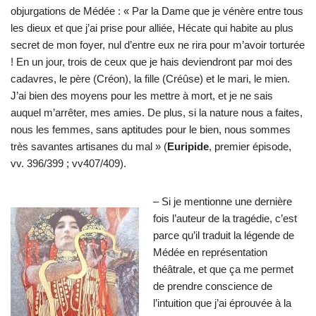
objurgations de Médée : « Par la Dame que je vénère entre tous
les dieux et que j’ai prise pour alliée, Hécate qui habite au plus
secret de mon foyer, nul d’entre eux ne rira pour m’avoir torturée
! En un jour, trois de ceux que je hais deviendront par moi des
cadavres, le père (Créon), la fille (Créûse) et le mari, le mien.
J’ai bien des moyens pour les mettre à mort, et je ne sais
auquel m’arrêter, mes amies. De plus, si la nature nous a faites,
nous les femmes, sans aptitudes pour le bien, nous sommes
très savantes artisanes du mal » (
Euripide
, premier épisode,
vv. 396/399 ; vv407/409).
– Si je mentionne une dernière
fois l’auteur de la tragédie, c’est
parce qu’il traduit la légende de
Médée en représentation
théâtrale, et que ça me permet
de prendre conscience de
l’intuition que j’ai éprouvée à la