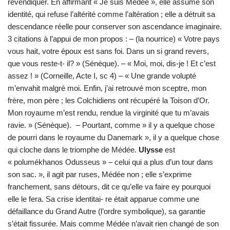
revendiquer. En affirmant « Je suis Médée », elle assume son
identité, qui refuse l’altérité comme l’altération ; elle a détruit sa
descendance réelle pour conserver son ascendance imaginaire.
3 citations à l’appui de mon propos : – (la nourrice) « Votre pays
vous hait, votre époux est sans foi. Dans un si grand revers,
que vous reste-t- il? » (Sénèque). – « Moi, moi, dis-je ! Et c’est
assez ! » (Corneille, Acte I, sc 4) – « Une grande volupté
m’envahit malgré moi. Enfin, j’ai retrouvé mon sceptre, mon
frère, mon père ; les Colchidiens ont récupéré la Toison d’Or.
Mon royaume m’est rendu, rendue la virginité que tu m’avais
ravie. » (Sénèque). – Pourtant, comme » il y a quelque chose
de pourri dans le royaume du Danemark », il y a quelque chose
qui cloche dans le triomphe de Médée.
Ulysse
est
« polumékhanos Odusseus » – celui qui a plus d’un tour dans
son sac. », il agit par ruses, Médée non ; elle s’exprime
franchement, sans détours, dit ce qu’elle va faire ey pourquoi
elle le fera. Sa crise identitai- re était apparue comme une
défaillance du Grand Autre (l’ordre symbolique), sa garantie
s’était fissurée. Mais comme Médée n’avait rien changé de son