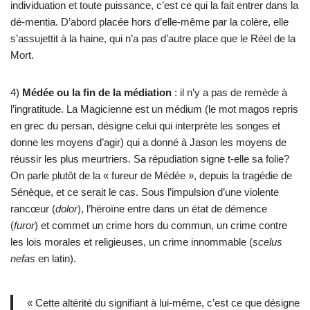
individuation et toute puissance, c’est ce qui la fait entrer dans la
dé-mentia. D’abord placée hors d’elle-même par la colère, elle
s’assujettit à la haine, qui n’a pas d’autre place que le Réel de la
Mort.
4)
Médée ou la fin de la médiation
: il n’y a pas de remède à
l’ingratitude. La Magicienne est un médium (le mot magos repris
en grec du persan, désigne celui qui interprète les songes et
donne les moyens d’agir) qui a donné à Jason les moyens de
réussir les plus meurtriers. Sa répudiation signe t-elle sa folie?
On parle plutôt de la « fureur de Médée », depuis la tragédie de
Sénèque, et ce serait le cas. Sous l’impulsion d’une violente
rancœur (
dolor
), l’héroïne entre dans un état de démence
(
furor
) et commet un crime hors du commun, un crime contre
les lois morales et religieuses, un crime innommable (
scelus
nefas
en latin).
« Cette altérité du signifiant à lui-même, c’est ce que désigne