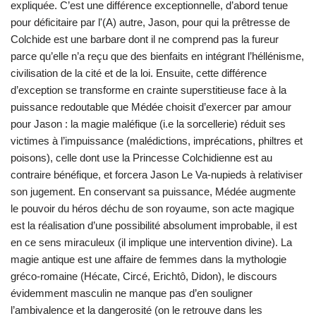
expliquée. C’est une différence exceptionnelle, d’abord tenue
pour déficitaire par l'(A) autre, Jason, pour qui la prêtresse de
Colchide est une barbare dont il ne comprend pas la fureur
parce qu’elle n’a reçu que des bienfaits en intégrant l’héllénisme,
civilisation de la cité et de la loi. Ensuite, cette différence
d’exception se transforme en crainte superstitieuse face à la
puissance redoutable que Médée choisit d’exercer par amour
pour Jason : la magie maléfique (i.e la sorcellerie) réduit ses
victimes à l’impuissance (malédictions, imprécations, philtres et
poisons), celle dont use la Princesse Colchidienne est au
contraire bénéfique, et forcera Jason Le Va-nupieds à relativiser
son jugement. En conservant sa puissance, Médée augmente
le pouvoir du héros déchu de son royaume, son acte magique
est la réalisation d’une possibilité absolument improbable, il est
en ce sens miraculeux (il implique une intervention divine). La
magie antique est une affaire de femmes dans la mythologie
gréco-romaine (Hécate, Circé, Erichtô, Didon), le discours
évidemment masculin ne manque pas d’en souligner
l’ambivalence et la dangerosité (on le retrouve dans les