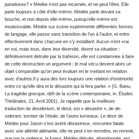
paradoxes? « Médée n’est pas incarnée, et ne peut l’être. Elle
parle toujours à côté d’elle-même. Médée parle devant sa
bouche, et non depuis elle-même, puisqu’elle-même est
insaisissable. Médée sur scène expérimente différentes formes
de langage, elle passe sans transition de l’un à l’autre, et entre
effectivement dans chacune en s’y installant. Aucun n’est vrai
en soi, mais tous, dans leur diversité, disent sa situation :
définitivement détruite par la trahison, elle est condamnée à faire
de cette destruction un argument ; le mal vécu devient alors un
objet comparable qu’on peut évaluer en le mettant en relation
avec d’autres.Il y aura dès lors toujours une relation d’extériorité
entre ce qu’elle dira et le désastre qui la fera parler. » (G. Banu,
La tragédie grecque, défi de la scène contemporaine, in. Études
Théâtrales, 21, Avril 2001). Je rappelle que la meilleure
traduction de
desiderium
, le désir, est « désastre », de
de-
siderare
, tomber de l’étoile, de l’astre lumineux. Le désir de
Médée pour Jason s’est avéré désastreux, rencontre fatale
avec une altérité aliénante, elle ne peut s’en remettre, en revenir,
que par la violence, la fureur. Médée détruite, abandonnée, est