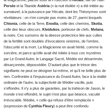
Persée
et la Titanide
Astéria
(« la nuit étoilée ») a été initiée au
surnaturel, à la puissance par Hécate, dont les Théonymes sont
révélateurs : on n’en compte pas moins de 27, parmi lesquels
Chtonia
, celle de la Terre,
Enodia
, celle des chemins,
Skotia
,
celle des lieux obscurs,
Kleidukos
, porteuse de clefs,
Melana
,
la noire. Ces surnoms de la déesse protectrice liée aux cultes
de la fertilité sont doublés d’évocations sinistres, de l’ombre,
l’obscurité et la mort. La Magicienne en avait hérité, comme la
sorcière, et parce qu’elle avait été initiée à tous ces mystères
par Le Grand Autre, le Langage Sacré, Médée est désarrimée,
désarçonnée, dépossédée. D’autant plus que le trésor des
signifiants ne peut se désigner lui-même, et qu’il ne brille plus de
rien. Confrontée à l’impuissance du Grand Autre, face à la réalité
ordinaire de l’autre, la subjectivité de Médée vacille, puis
s’effondre. Il n’y a plus de garanties, par la trahison de Jason, le
monde s’est effondré, le sujet n’est plus que béance, vacuité
irrévocable. Médée, « celle qui refuse d’être remplacée »
(expression de
Cynthia Fleury
) a peut être confondu