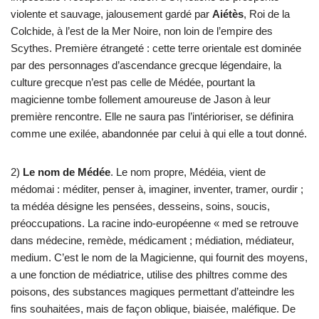
violente et sauvage, jalousement gardé par
Aiétès
, Roi de la
Colchide, à l’est de la Mer Noire, non loin de l’empire des
Scythes. Première étrangeté : cette terre orientale est dominée
par des personnages d’ascendance grecque légendaire, la
culture grecque n’est pas celle de Médée, pourtant la
magicienne tombe follement amoureuse de Jason à leur
première rencontre. Elle ne saura pas l’intérioriser, se définira
comme une exilée, abandonnée par celui à qui elle a tout donné.
2)
Le nom de Médée
. Le nom propre, Médéia, vient de
médomai : méditer, penser à, imaginer, inventer, tramer, ourdir ;
ta médéa désigne les pensées, desseins, soins, soucis,
préoccupations. La racine indo-européenne « med se retrouve
dans médecine, remède, médicament ; médiation, médiateur,
medium. C’est le nom de la Magicienne, qui fournit des moyens,
a une fonction de médiatrice, utilise des philtres comme des
poisons, des substances magiques permettant d’atteindre les
fins souhaitées, mais de façon oblique, biaisée, maléfique. De