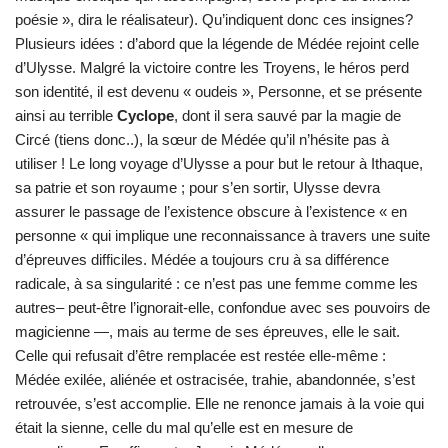
poésie », dira le réalisateur). Qu’indiquent donc ces insignes?
Plusieurs idées : d’abord que la légende de Médée rejoint celle
d’Ulysse. Malgré la victoire contre les Troyens, le héros perd
son identité, il est devenu « oudeis », Personne, et se présente
ainsi au terrible
Cyclope
, dont il sera sauvé par la magie de
Circé (tiens donc..), la sœur de Médée qu’il n’hésite pas à
utiliser ! Le long voyage d’Ulysse a pour but le retour à Ithaque,
sa patrie et son royaume ; pour s’en sortir, Ulysse devra
assurer le passage de l’existence obscure à l’existence « en
personne « qui implique une reconnaissance à travers une suite
d’épreuves difficiles. Médée a toujours cru à sa différence
radicale, à sa singularité : ce n’est pas une femme comme les
autres– peut-être l’ignorait-elle, confondue avec ses pouvoirs de
magicienne —, mais au terme de ses épreuves, elle le sait.
Celle qui refusait d’être remplacée est restée elle-même :
Médée exilée, aliénée et ostracisée, trahie, abandonnée, s’est
retrouvée, s’est accomplie. Elle ne renonce jamais à la voie qui
était la sienne, celle du mal qu’elle est en mesure de